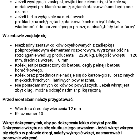
Jeżeli występują: zaślepki, owijki i inne elementy, które nie są
metalowymi profilami/rurami/prętami/płaskownikami będą one
czarne.
Jeżeli farba wyłącznie na metalowych
profilach/rurach/prętach/płaskownikach ma być biała, w
wiadomości do sprzedającego proszę napisać „biały kolor farby”.
W zestawie znajduje się:
Niezbędny zestaw kołków ocynkowanych z zaślepką i
polipropylenowym elementem rozporowym. Wytrzymałość na
rozciąganie według producenta – 2200 kg. Długość wkrętu – 120
mm, średnica wkrętu – 8 mm.
Kołek jest przeznaczony do betonu, cegły pełnej i betonu
komórkowego.
Kołek oraz przedmiot nie nadaje się do karton-gipsu, oraz innych
miękkich/kruchych i łamliwych powierzchni.
Nie posiadam innych kołków od powyższych. Jeżeli wkręt jest
zbyt długi, można odciąć nadmiar piłką ręczną.
Przed montażem należy przygotować:
Wiertło o średnicy wiercenia 12 mm
Klucz numer 13
Wkręt dokręcamy tak, aby po dokręceniu lekko dotykał profilu.
Dokręcanie wkrętu na siłę skutkuje jego urwaniem. Jeżeli wkręt wkręca
się ciężko w połowie drogi, należy wykręcić wkręt, nasmarować i
ponownie wkręcać.