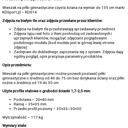
Wieszak na piłki gimnastyczne czysta ściana na wymiar do 135 cm marki
KDSport.pl – KD014
Zdjęcia na białym tle oraz zdjęcia przesłane przez klientów:
Zdjęcia na białym tle przedstawiają sprzedawany przedmiot.
Zdjęcia typu real foto z tłem pochodzą od zadowolonych i
uprzejmych klientów, mogą być zdjęciami poglądowymi
podobnego modelu (kod modelu jest w górnej lewej stronie
zdjęcia).
Zachęcam do dokładnego zapoznania się z opisem. Zdjęcia dają
ogólny pogląd, opis precyzuje parametry produktów.
Opis przedmiotu:
Wieszak na piłki gimnastyczne i nożne pozwoli postawić piłki
gimnastyczne o średnicy od 40 do 75 cm bez dotykania ściany oraz piłki
nożne o średnicy od 19 do 30 cm.
Użyte profile stalowe o grubości ścianki 1,7-2,5 mm:
Podstawa – 20×40 mm
Ramię – 35×35 mm
Przedni profil poziomy – 35×35 i 30×30
Wytrzymałość – 117 kg.
Wymiary stałe: