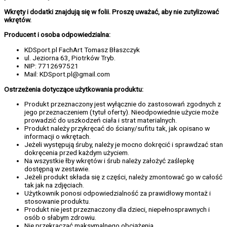
Wkręty i dodatki znajdują się w folii. Proszę uważać, aby nie zutylizować
wkrętów.
Producent i osoba odpowiedzialna:
KDSport.pl FachArt Tomasz Błaszczyk
ul. Jeziorna 63, Piotrków Tryb.
NIP: 7712697521
Mail: KDSport.pl@gmail.com
Ostrzeżenia dotyczące użytkowania produktu:
Produkt przeznaczony jest wyłącznie do zastosowań zgodnych z
jego przeznaczeniem (tytuł oferty). Nieodpowiednie użycie może
prowadzić do uszkodzeń ciała i strat materialnych.
Produkt należy przykręcać do ściany/sufitu tak, jak opisano w
informacji o wkrętach.
Jeżeli występują śruby, należy je mocno dokręcić i sprawdzać stan
dokręcenia przed każdym użyciem.
Na wszystkie łby wkrętów i śrub należy założyć zaślepkę
dostępną w zestawie.
Jeżeli produkt składa się z części, należy zmontować go w całość
tak jak na zdjęciach.
Użytkownik ponosi odpowiedzialność za prawidłowy montaż i
stosowanie produktu.
Produkt nie jest przeznaczony dla dzieci, niepełnosprawnych i
osób o słabym zdrowiu.
Nie przekraczać maksymalnego obciążenia.