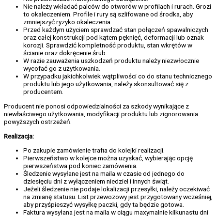
Nie należy wkładać palców do otworów w profilach i rurach. Grozi
to okaleczeniem. Profile i rury są szlifowane od środka, aby
zmniejszyć ryzyko okaleczenia.
Przed każdym użyciem sprawdzać stan połączeń spawalniczych
oraz całej konstrukcji pod kątem pęknięć, deformacji lub oznak
korozji. Sprawdzić kompletność produktu, stan wkrętów w
ścianie oraz dokręcenie śrub.
W razie zauważenia uszkodzeń produktu należy niezwłocznie
wycofać go z użytkowania.
W przypadku jakichkolwiek wątpliwości co do stanu technicznego
produktu lub jego użytkowania, należy skonsultować się z
producentem.
Producent nie ponosi odpowiedzialności za szkody wynikające z
niewłaściwego użytkowania, modyfikacji produktu lub zignorowania
powyższych ostrzeżeń.
Realizacja:
Po zakupie zamówienie trafia do kolejki realizacji.
Pierwszeństwo w kolejce można uzyskać, wybierając opcję
pierwszeństwa pod koniec zamówienia.
Śledzenie wysyłane jest na maila w czasie od jednego do
dziesięciu dni z wyłączeniem niedziel i innych świąt.
Jeżeli śledzenie nie podaje lokalizacji przesyłki, należy oczekiwać
na zmianę statusu. List przewozowy jest przygotowany wcześniej,
aby przyśpieszyć wysyłkę paczki, gdy ta będzie gotowa.
Faktura wysyłana jest na maila w ciągu maxymalnie kilkunastu dni