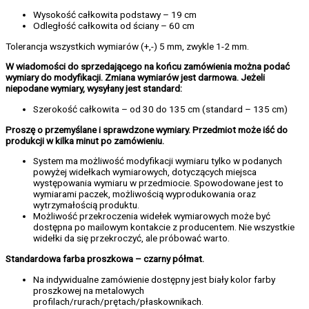
Wysokość całkowita podstawy – 19 cm
Odległość całkowita od ściany – 60 cm
Tolerancja wszystkich wymiarów (+,-) 5 mm, zwykle 1-2 mm.
W wiadomości do sprzedającego na końcu zamówienia można podać
wymiary do modyfikacji. Zmiana wymiarów jest darmowa. Jeżeli
niepodane wymiary, wysyłany jest standard:
Szerokość całkowita – od 30 do 135 cm (standard – 135 cm)
Proszę o przemyślane i sprawdzone wymiary. Przedmiot może iść do
produkcji w kilka minut po zamówieniu.
System ma możliwość modyfikacji wymiaru tylko w podanych
powyżej widełkach wymiarowych, dotyczących miejsca
występowania wymiaru w przedmiocie. Spowodowane jest to
wymiarami paczek, możliwością wyprodukowania oraz
wytrzymałością produktu.
Możliwość przekroczenia widełek wymiarowych może być
dostępna po mailowym kontakcie z producentem. Nie wszystkie
widełki da się przekroczyć, ale próbować warto.
Standardowa farba proszkowa – czarny półmat.
Na indywidualne zamówienie dostępny jest biały kolor farby
proszkowej na metalowych
profilach/rurach/prętach/płaskownikach.