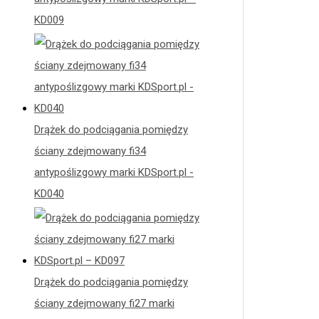
KD009
Drążek do podciągania pomiędzy
ściany zdejmowany fi34
antypoślizgowy marki KDSport.pl -
KD040
Drążek do podciągania pomiędzy
ściany zdejmowany fi27 marki