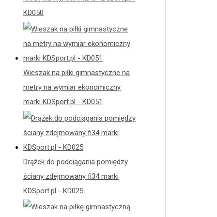
KD050
Wieszak na piłki gimnastyczne na
metry na wymiar ekonomiczny
marki KDSport.pl - KD051
Drążek do podciągania pomiędzy
ściany zdejmowany fi34 marki
KDSport.pl - KD025