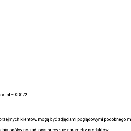
ort.pl – KD072
 uprzejmych klientów, mogą być zdjęciami poglądowymi podobnego m
ają ogólny pogląd, opis precyzuje parametry produktów.