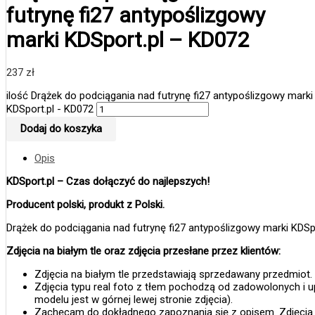
futrynę fi27 antypoślizgowy
marki KDSport.pl – KD072
237
zł
ilość Drążek do podciągania nad futrynę fi27 antypoślizgowy marki
KDSport.pl - KD072
Dodaj do koszyka
Opis
KDSport.pl – Czas dołączyć do najlepszych!
Producent polski, produkt z Polski.
Drążek do podciągania nad futrynę fi27 antypoślizgowy marki KDSp
Zdjęcia na białym tle oraz zdjęcia przesłane przez klientów:
Zdjęcia na białym tle przedstawiają sprzedawany przedmiot.
Zdjęcia typu real foto z tłem pochodzą od zadowolonych i
modelu jest w górnej lewej stronie zdjęcia).
Zachęcam do dokładnego zapoznania się z opisem. Zdjęcia d