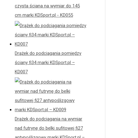
czysta ściana na wymiar do 145
cm marki KDSport.pl - KD055
Drążek do podciągania pomiędzy
ściany fi34 marki KDSport.pl –
KD007
Drążek do podciągania na wymiar
nad futrynę do belki sufitowej fi27
antypoślizgowy marki KDSport.pl –