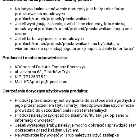
Na indywidualne zamówienie dostępny jest biały kolor farby
proszkowej na metalowych
profilach/rurach/prętach/płaskownikach.
Jeżeli występują: zaślepki, owijki i inne elementy, które nie są
metalowymi profilami/rurami/prętami/płaskownikami będą one
czarne.
Jeżeli farba wyłącznie na metalowych
profilach/rurach/prętach/płaskownikach ma być biała, w
wiadomości do sprzedającego proszę napisać „biały kolor farby”.
Producent i osoba odpowiedzialna:
KDSport.pl FachArt Tomasz Błaszczyk
ul. Jeziorna 63, Piotrków Tryb.
NIP: 7712697521
Mail: KDSport.pl@gmail.com
Ostrzeżenia dotyczące użytkowania produktu:
Produkt przeznaczony jest wyłącznie do zastosowań zgodnych z
jego przeznaczeniem (tytuł oferty). Nieodpowiednie użycie może
prowadzić do uszkodzeń ciała i strat materialnych.
Produkt należy przykręcać do ściany/sufitu tak, jak opisano w
informacji o wkrętach.
Jeżeli występują śruby, należy je mocno dokręcić i sprawdzać stan
dokręcenia przed każdym użyciem.
Na wszystkie łby wkrętów i śrub należy założyć zaślepkę