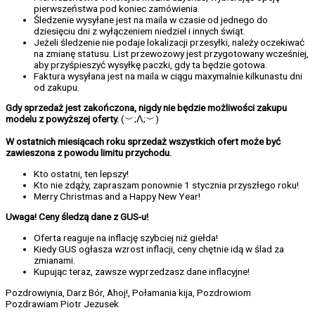
pierwszeństwa pod koniec zamówienia.
Śledzenie wysyłane jest na maila w czasie od jednego do
dziesięciu dni z wyłączeniem niedziel i innych świąt.
Jeżeli śledzenie nie podaje lokalizacji przesyłki, należy oczekiwać
na zmianę statusu. List przewozowy jest przygotowany wcześniej,
aby przyśpieszyć wysyłkę paczki, gdy ta będzie gotowa.
Faktura wysyłana jest na maila w ciągu maxymalnie kilkunastu dni
od zakupu.
Gdy sprzedaż jest zakończona, nigdy nie będzie możliwości zakupu
modelu z powyższej oferty.
(︶;ᐱ;︶)
W ostatnich miesiącach roku sprzedaż wszystkich ofert może być
zawieszona z powodu limitu przychodu.
Kto ostatni, ten lepszy!
Kto nie zdąży, zapraszam ponownie 1 stycznia przyszłego roku!
Merry Christmas and a Happy New Year!
Uwaga! Ceny śledzą dane z GUS-u!
Oferta reaguje na inflację szybciej niż giełda!
Kiedy GUS ogłasza wzrost inflacji, ceny chętnie idą w ślad za
zmianami.
Kupując teraz, zawsze wyprzedzasz dane inflacyjne!
Pozdrowiynia, Darz Bór, Ahoj!, Połamania kija, Pozdrowiom
Pozdrawiam Piotr Jezusek