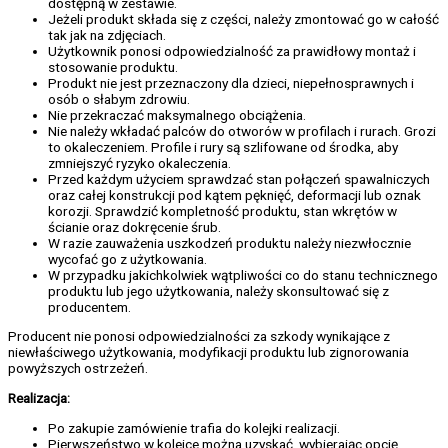
dostępną w zestawie.
Jeżeli produkt składa się z części, należy zmontować go w całość
tak jak na zdjęciach.
Użytkownik ponosi odpowiedzialność za prawidłowy montaż i
stosowanie produktu.
Produkt nie jest przeznaczony dla dzieci, niepełnosprawnych i
osób o słabym zdrowiu.
Nie przekraczać maksymalnego obciążenia.
Nie należy wkładać palców do otworów w profilach i rurach. Grozi
to okaleczeniem. Profile i rury są szlifowane od środka, aby
zmniejszyć ryzyko okaleczenia.
Przed każdym użyciem sprawdzać stan połączeń spawalniczych
oraz całej konstrukcji pod kątem pęknięć, deformacji lub oznak
korozji. Sprawdzić kompletność produktu, stan wkrętów w
ścianie oraz dokręcenie śrub.
W razie zauważenia uszkodzeń produktu należy niezwłocznie
wycofać go z użytkowania.
W przypadku jakichkolwiek wątpliwości co do stanu technicznego
produktu lub jego użytkowania, należy skonsultować się z
producentem.
Producent nie ponosi odpowiedzialności za szkody wynikające z
niewłaściwego użytkowania, modyfikacji produktu lub zignorowania
powyższych ostrzeżeń.
Realizacja:
Po zakupie zamówienie trafia do kolejki realizacji.
Pierwszeństwo w kolejce można uzyskać, wybierając opcję