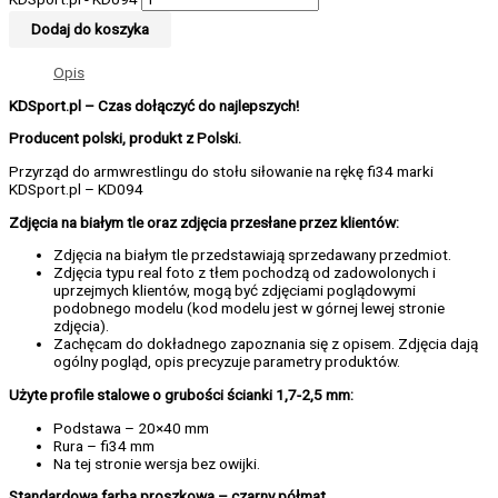
Dodaj do koszyka
Opis
KDSport.pl – Czas dołączyć do najlepszych!
Producent polski, produkt z Polski.
Przyrząd do armwrestlingu do stołu siłowanie na rękę fi34 marki
KDSport.pl – KD094
Zdjęcia na białym tle oraz zdjęcia przesłane przez klientów:
Zdjęcia na białym tle przedstawiają sprzedawany przedmiot.
Zdjęcia typu real foto z tłem pochodzą od zadowolonych i
uprzejmych klientów, mogą być zdjęciami poglądowymi
podobnego modelu (kod modelu jest w górnej lewej stronie
zdjęcia).
Zachęcam do dokładnego zapoznania się z opisem. Zdjęcia dają
ogólny pogląd, opis precyzuje parametry produktów.
Użyte profile stalowe o grubości ścianki 1,7-2,5 mm:
Podstawa – 20×40 mm
Rura – fi34 mm
Na tej stronie wersja bez owijki.
Standardowa farba proszkowa – czarny półmat.