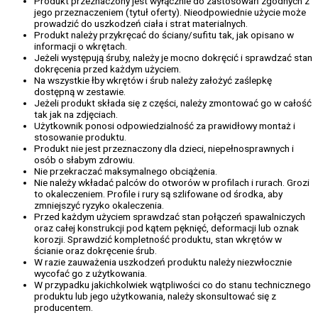
Produkt przeznaczony jest wyłącznie do zastosowań zgodnych z
jego przeznaczeniem (tytuł oferty). Nieodpowiednie użycie może
prowadzić do uszkodzeń ciała i strat materialnych.
Produkt należy przykręcać do ściany/sufitu tak, jak opisano w
informacji o wkrętach.
Jeżeli występują śruby, należy je mocno dokręcić i sprawdzać stan
dokręcenia przed każdym użyciem.
Na wszystkie łby wkrętów i śrub należy założyć zaślepkę
dostępną w zestawie.
Jeżeli produkt składa się z części, należy zmontować go w całość
tak jak na zdjęciach.
Użytkownik ponosi odpowiedzialność za prawidłowy montaż i
stosowanie produktu.
Produkt nie jest przeznaczony dla dzieci, niepełnosprawnych i
osób o słabym zdrowiu.
Nie przekraczać maksymalnego obciążenia.
Nie należy wkładać palców do otworów w profilach i rurach. Grozi
to okaleczeniem. Profile i rury są szlifowane od środka, aby
zmniejszyć ryzyko okaleczenia.
Przed każdym użyciem sprawdzać stan połączeń spawalniczych
oraz całej konstrukcji pod kątem pęknięć, deformacji lub oznak
korozji. Sprawdzić kompletność produktu, stan wkrętów w
ścianie oraz dokręcenie śrub.
W razie zauważenia uszkodzeń produktu należy niezwłocznie
wycofać go z użytkowania.
W przypadku jakichkolwiek wątpliwości co do stanu technicznego
produktu lub jego użytkowania, należy skonsultować się z
producentem.