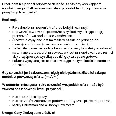
Producent nie ponosi odpowiedzialności za szkody wynikające z
niewłaściwego użytkowania, modyfikacji produktu lub zignorowania
powyższych ostrzeżeń.
Realizacja:
Po zakupie zamówienie trafia do kolejki realizacji.
Pierwszeństwo w kolejce można uzyskać, wybierając opcję
pierwszeństwa pod koniec zamówienia.
Śledzenie wysyłane jest na maila w czasie od jednego do
dziesięciu dni z wyłączeniem niedziel i innych świąt.
Jeżeli śledzenie nie podaje lokalizacji przesyłki, należy oczekiwać
na zmianę statusu. List przewozowy jest przygotowany wcześniej,
aby przyśpieszyć wysyłkę paczki, gdy ta będzie gotowa.
Faktura wysyłana jest na maila w ciągu maxymalnie kilkunastu dni
od zakupu.
Gdy sprzedaż jest zakończona, nigdy nie będzie możliwości zakupu
modelu z powyższej oferty.
(︶;ᐱ;︶)
W ostatnich miesiącach roku sprzedaż wszystkich ofert może być
zawieszona z powodu limitu przychodu.
Kto ostatni, ten lepszy!
Kto nie zdąży, zapraszam ponownie 1 stycznia przyszłego roku!
Merry Christmas and a Happy New Year!
Uwaga! Ceny śledzą dane z GUS-u!