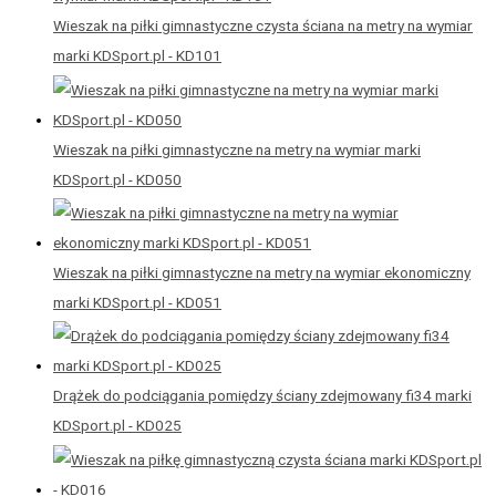
Wieszak na piłki gimnastyczne czysta ściana na metry na wymiar
marki KDSport.pl - KD101
Wieszak na piłki gimnastyczne na metry na wymiar marki
KDSport.pl - KD050
Wieszak na piłki gimnastyczne na metry na wymiar ekonomiczny
marki KDSport.pl - KD051
Drążek do podciągania pomiędzy ściany zdejmowany fi34 marki
KDSport.pl - KD025