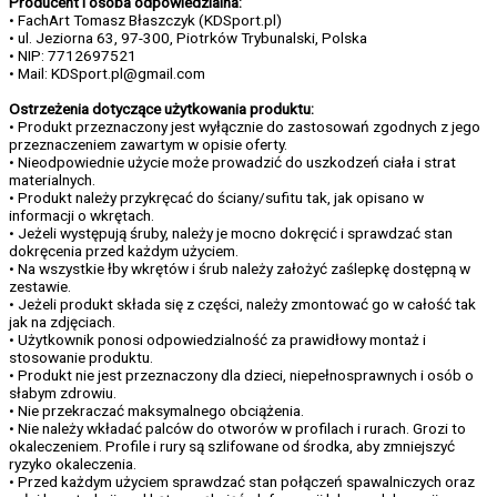
Producent i osoba odpowiedzialna:
• FachArt Tomasz Błaszczyk (KDSport.pl)
• ul. Jeziorna 63, 97-300, Piotrków Trybunalski, Polska
• NIP: 7712697521
• Mail: KDSport.pl@gmail.com
Ostrzeżenia dotyczące użytkowania produktu:
• Produkt przeznaczony jest wyłącznie do zastosowań zgodnych z jego
przeznaczeniem zawartym w opisie oferty.
• Nieodpowiednie użycie może prowadzić do uszkodzeń ciała i strat
materialnych.
• Produkt należy przykręcać do ściany/sufitu tak, jak opisano w
informacji o wkrętach.
• Jeżeli występują śruby, należy je mocno dokręcić i sprawdzać stan
dokręcenia przed każdym użyciem.
• Na wszystkie łby wkrętów i śrub należy założyć zaślepkę dostępną w
zestawie.
• Jeżeli produkt składa się z części, należy zmontować go w całość tak
jak na zdjęciach.
• Użytkownik ponosi odpowiedzialność za prawidłowy montaż i
stosowanie produktu.
• Produkt nie jest przeznaczony dla dzieci, niepełnosprawnych i osób o
słabym zdrowiu.
• Nie przekraczać maksymalnego obciążenia.
• Nie należy wkładać palców do otworów w profilach i rurach. Grozi to
okaleczeniem. Profile i rury są szlifowane od środka, aby zmniejszyć
ryzyko okaleczenia.
• Przed każdym użyciem sprawdzać stan połączeń spawalniczych oraz