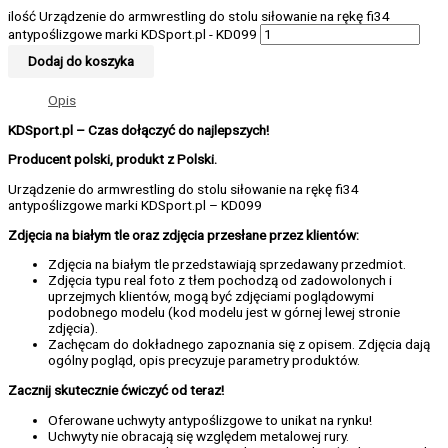
ilość Urządzenie do armwrestling do stolu siłowanie na rękę fi34
antypoślizgowe marki KDSport.pl - KD099
Dodaj do koszyka
Opis
KDSport.pl – Czas dołączyć do najlepszych!
Producent polski, produkt z Polski.
Urządzenie do armwrestling do stolu siłowanie na rękę fi34
antypoślizgowe marki KDSport.pl – KD099
Zdjęcia na białym tle oraz zdjęcia przesłane przez klientów:
Zdjęcia na białym tle przedstawiają sprzedawany przedmiot.
Zdjęcia typu real foto z tłem pochodzą od zadowolonych i
uprzejmych klientów, mogą być zdjęciami poglądowymi
podobnego modelu (kod modelu jest w górnej lewej stronie
zdjęcia).
Zachęcam do dokładnego zapoznania się z opisem. Zdjęcia dają
ogólny pogląd, opis precyzuje parametry produktów.
Zacznij skutecznie ćwiczyć od teraz!
Oferowane uchwyty antypoślizgowe to unikat na rynku!
Uchwyty nie obracają się względem metalowej rury.