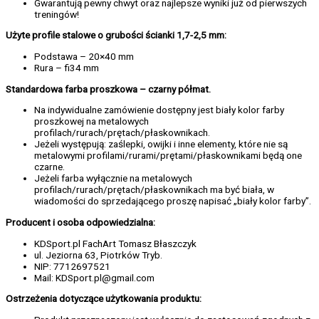
Gwarantują pewny chwyt oraz najlepsze wyniki już od pierwszych
treningów!
Użyte profile stalowe o grubości ścianki 1,7-2,5 mm:
Podstawa – 20×40 mm
Rura – fi34 mm
Standardowa farba proszkowa – czarny półmat.
Na indywidualne zamówienie dostępny jest biały kolor farby
proszkowej na metalowych
profilach/rurach/prętach/płaskownikach.
Jeżeli występują: zaślepki, owijki i inne elementy, które nie są
metalowymi profilami/rurami/prętami/płaskownikami będą one
czarne.
Jeżeli farba wyłącznie na metalowych
profilach/rurach/prętach/płaskownikach ma być biała, w
wiadomości do sprzedającego proszę napisać „biały kolor farby”.
Producent i osoba odpowiedzialna:
KDSport.pl FachArt Tomasz Błaszczyk
ul. Jeziorna 63, Piotrków Tryb.
NIP: 7712697521
Mail: KDSport.pl@gmail.com
Ostrzeżenia dotyczące użytkowania produktu: